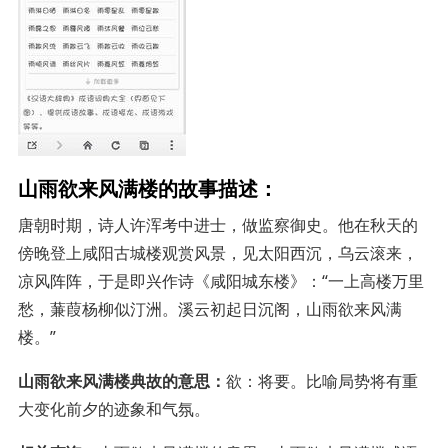
山雨欲来风满楼的故事描述：
唐朝时期，诗人许浑考中进士，做监察御史。他在秋天的
傍晚登上咸阳古城楼观赏风景，见太阳西沉，乌云滚来，
凉风阵阵，于是即兴作诗《咸阳城东楼》：“一上高楼万里
愁，蒹葭杨柳似汀洲。溪云初起日沉阁，山雨欲来风满
楼。”
山雨欲来风满楼典故的意思：
欲：将要。比喻局势将有重
大变化前夕的迹象和气氛。