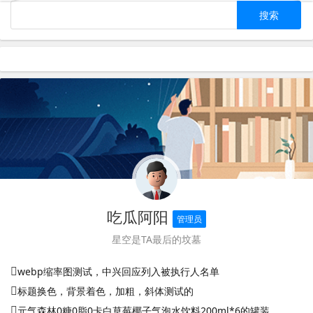
吃瓜阿阳
管理员
星空是TA最后的坟墓
webp缩率图测试，中兴回应列入被执行人名单
标题换色，背景着色，加粗，斜体测试的
元气森林0糖0脂0卡白草莓椰子气泡水饮料200ml*6的罐装