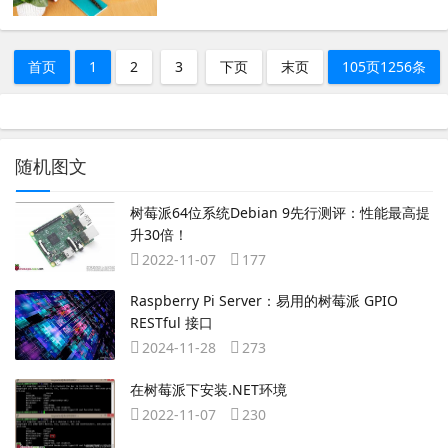
首页
1
2
3
下页
末页
105页1256条
随机图文
树莓派64位系统Debian 9先行测评：性能最高提
升30倍！
2022-11-07
177
Raspberry Pi Server：易用的树莓派 GPIO
RESTful 接口
2024-11-28
273
在树莓派下安装.NET环境
2022-11-07
230