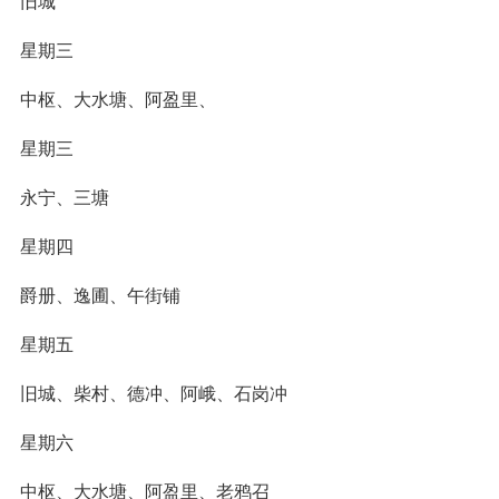
旧城
星期三
中枢、大水塘、阿盈里、
星期三
永宁、三塘
星期四
爵册、逸圃、午街铺
星期五
旧城、柴村、德冲、阿峨、石岗冲
星期六
中枢、大水塘、阿盈里、老鸦召