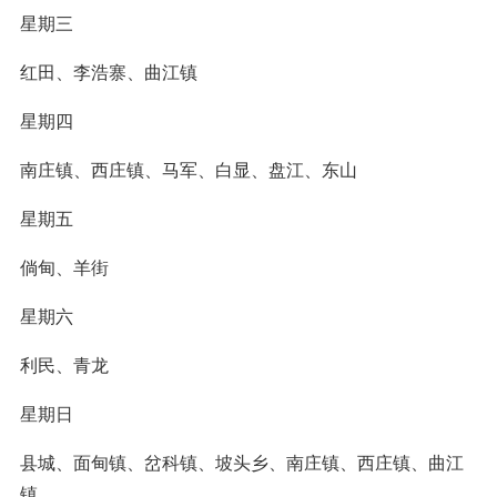
星期三
红田、李浩寨、曲江镇
星期四
南庄镇、西庄镇、马军、白显、盘江、东山
星期五
倘甸、羊街
星期六
利民、青龙
星期日
县城、面甸镇、岔科镇、坡头乡、南庄镇、西庄镇、曲江
镇