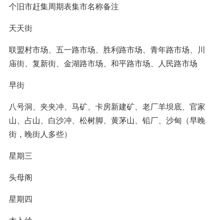
个旧市赶集周期表集市名称备注
天天街
联盟村市场、五一路市场、胜利路市场、青年路市场、川
庙街、复新街、金湖路市场、和平路市场、人民路市场
早街
八号洞、夹夹冲、马矿、卡房新建矿、老厂羊坝底、官家
山、占山、白沙冲、松树脚、黄茅山、铅厂、沙甸（早晚
街，晚街人多些）
星期三
头母阁
星期四