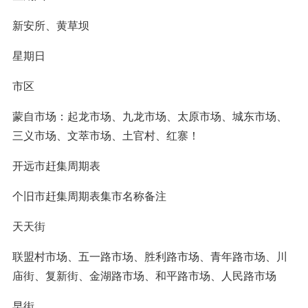
新安所、黄草坝
星期日
市区
蒙自市场：起龙市场、九龙市场、太原市场、城东市场、
三义市场、文萃市场、土官村、红寨！
开远市赶集周期表
个旧市赶集周期表集市名称备注
天天街
联盟村市场、五一路市场、胜利路市场、青年路市场、川
庙街、复新街、金湖路市场、和平路市场、人民路市场
早街