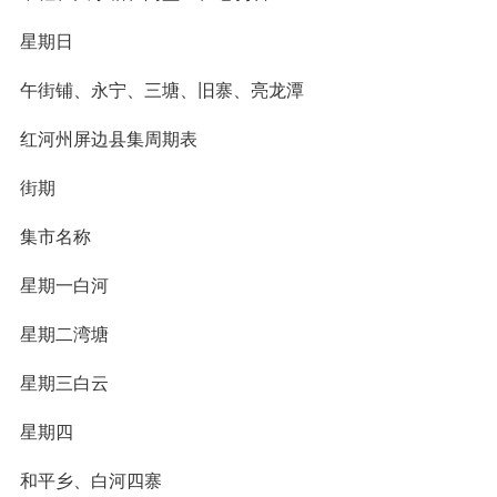
星期日
午街铺、永宁、三塘、旧寨、亮龙潭
红河州屏边县集周期表
街期
集市名称
星期一白河
星期二湾塘
星期三白云
星期四
和平乡、白河四寨