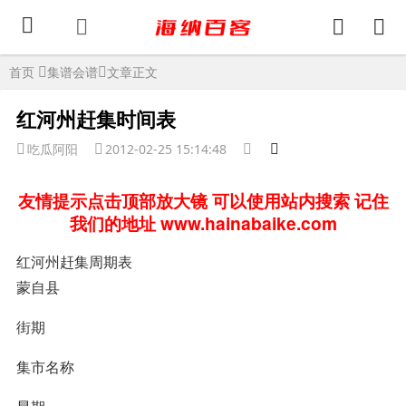
首页
集谱会谱
文章正文
红河州赶集时间表
吃瓜阿阳
2012-02-25 15:14:48
友情提示点击顶部放大镜 可以使用站内搜索 记住
我们的地址 www.hainabaike.com
红河州赶集周期表
蒙自县
街期
集市名称