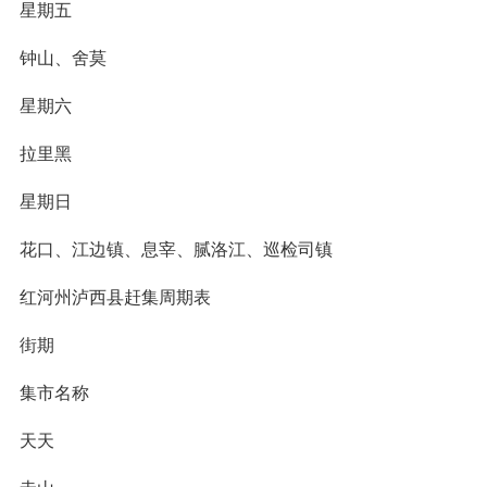
星期五
钟山、舍莫
星期六
拉里黑
星期日
花口、江边镇、息宰、腻洛江、巡检司镇
红河州泸西县赶集周期表
街期
集市名称
天天