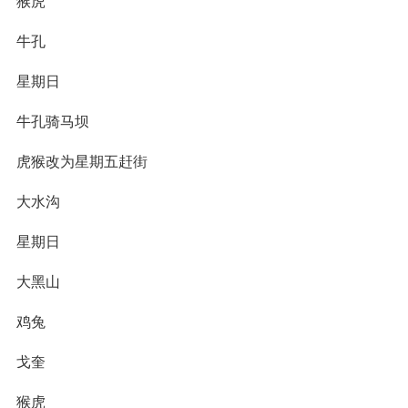
猴虎
牛孔
星期日
牛孔骑马坝
虎猴改为星期五赶街
大水沟
星期日
大黑山
鸡兔
戈奎
猴虎