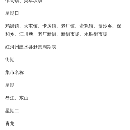
乍甸镇、黄草坝镇
星期日
鸡街镇、大屯镇、卡房镇、老厂镇、蛮耗镇、贾沙乡、保
和乡、江川巷、老厂新街、新街市场、永胜街市场
红河州建水县赶集周期表
街期
集市名称
星期一
盘江、东山
星期二
青龙