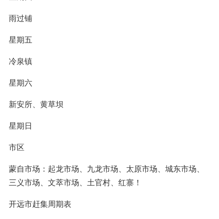
雨过铺
星期五
冷泉镇
星期六
新安所、黄草坝
星期日
市区
蒙自市场：起龙市场、九龙市场、太原市场、城东市场、
三义市场、文萃市场、土官村、红寨！
开远市赶集周期表