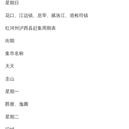
星期日
花口、江边镇、息宰、腻洛江、巡检司镇
红河州泸西县赶集周期表
街期
集市名称
天天
圭山
星期一
爵册、逸圃
星期二