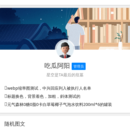
吃瓜阿阳
管理员
星空是TA最后的坟墓
webp缩率图测试，中兴回应列入被执行人名单
标题换色，背景着色，加粗，斜体测试的
元气森林0糖0脂0卡白草莓椰子气泡水饮料200ml*6的罐装
随机图文