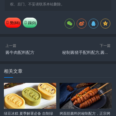
权、后门、不妥请联系本站删除。
赞(
88
)
踩(
0
)
上一篇
下一篇
酱牛肉配料配方
秘制酱猪手配料配方,酱猪蹄技术小吃配方
相关文章
绿豆冰糕 夏季解署必备 自制绿
烤面筋酱料的秘制配方，正宗烤