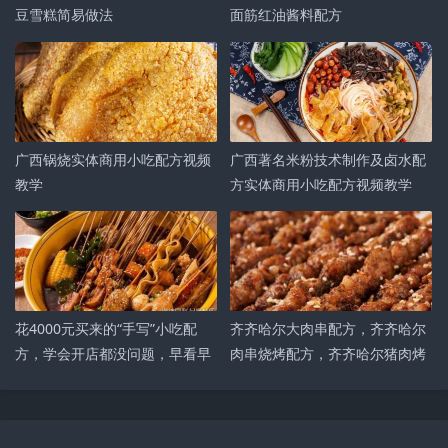
豆雪糕简易做法
面筋红油酱料配方
广西锅烧实体商用小吃配方视频
广西著名米粉技术制作及卤水配
教学
方实体商用小吃配方视频教学
花4000元买来的“手写”小吃配
齐齐哈尔大肉串配方，齐齐哈尔
方，学会开店都没问题，早看早
肉串烧烤配方，齐齐哈尔猪肉烤
受益！
串配方，可商用！