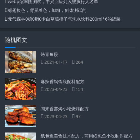
webp缩率图测试，中兴回应列入被执行人名单
标题换色，背景着色，加粗，斜体测试的
元气森林0糖0脂0卡白草莓椰子气泡水饮料200ml*6的罐装
随机图文
烤青鱼段
2021-01-17
264
麻辣香锅锅底配料配方
2023-04-23
154
闻来香窑烤小吃烧烤配方
2023-04-23
97
纸包鱼美食技术配方，商用纸包鱼小吃制作配方