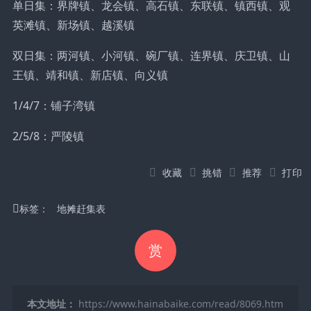
单日集：界牌镇、龙会镇、高石镇、东联镇、镇西镇、观
英滩镇、新场镇、越溪镇
双日集：两河镇、小河镇、碗厂镇、连界镇、庆卫镇、山
王镇、靖和镇、新店镇、向义镇
1/4/7：铺子湾镇
2/5/8：严陵镇
收藏
挑错
推荐
打印
标签：
地摊赶集表
赏
本文地址：
https://www.hainabaike.com/read/8069.htm