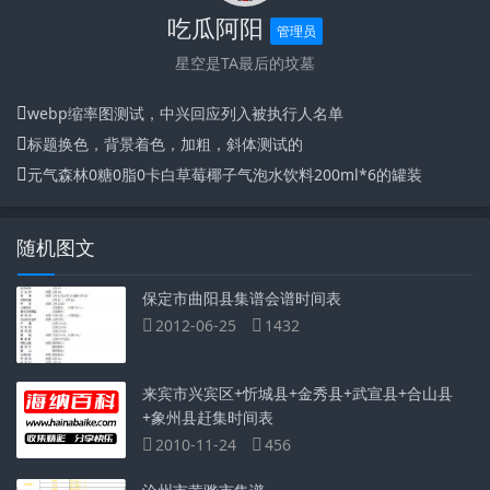
吃瓜阿阳
管理员
星空是TA最后的坟墓
webp缩率图测试，中兴回应列入被执行人名单
标题换色，背景着色，加粗，斜体测试的
元气森林0糖0脂0卡白草莓椰子气泡水饮料200ml*6的罐装
随机图文
保定市曲阳县集谱会谱时间表
2012-06-25
1432
来宾市兴宾区+忻城县+金秀县+武宣县+合山县
+象州县赶集时间表
2010-11-24
456