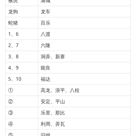
猴虎
潞城
龙狗
龙车
蛇猪
百乐
1、6
八渡
2、7
六隆
3、8
洞弄、新寨
4、9
能良
5、10
福达
①
高龙、浪平、八桂
②
安定、平山
③
乐里、那比
④
利周、弄瓦
⑤
旧州