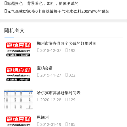
标题换色，背景着色，加粗，斜体测试的
元气森林0糖0脂0卡白草莓椰子气泡水饮料200ml*6的罐装
随机图文
郴州市资兴县各个乡镇的赶集时间
2018-12-07
192
宝鸡会谱
2015-11-27
322
哈尔滨市宾县赶集时间表
2020-12-28
129
恩施州
2012-01-19
185