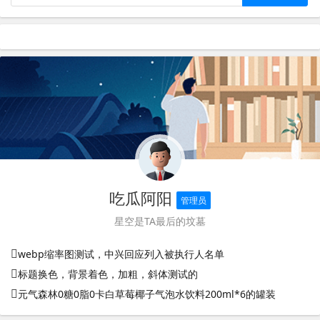
吃瓜阿阳
管理员
星空是TA最后的坟墓
webp缩率图测试，中兴回应列入被执行人名单
标题换色，背景着色，加粗，斜体测试的
元气森林0糖0脂0卡白草莓椰子气泡水饮料200ml*6的罐装