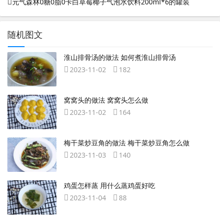
元气森林0糖0脂0卡白草莓椰子气泡水饮料200ml*6的罐装
随机图文
淮山排骨汤的做法 如何煮淮山排骨汤
2023-11-02
182
窝窝头的做法 窝窝头怎么做
2023-11-02
164
梅干菜炒豆角的做法 梅干菜炒豆角怎么做
2023-11-03
140
鸡蛋怎样蒸 用什么蒸鸡蛋好吃
2023-11-04
88