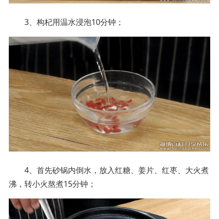
3、构杞用温水浸泡10分钟；
4、首先砂锅内倒水，放入红糖、姜片、红枣、大火煮
沸，转小火熬煮15分钟；