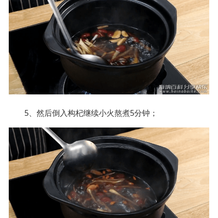
5、然后倒入构杞继续小火熬煮5分钟；