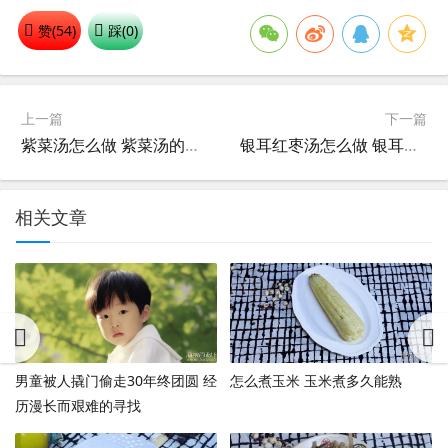
赞(
54
)
踩(
0
)
上一篇
下一篇
紫菜汤怎么做 紫菜汤的做法
银耳红枣汤怎么做 银耳红枣汤的做法
相关文章
男童被人撬门偷走30年终团圆 经
怎么煮玉米 玉米煮多久能熟
历漫长而艰难的寻找