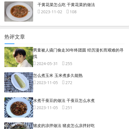
干黄花菜怎么吃 干黄花菜的做法
2023-11-02
108
热评文章
男童被人撬门偷走30年终团圆 经历漫长而艰难的寻
找
2024-05-31
255
怎么煮玉米 玉米煮多久能熟
2023-11-05
272
水煮干蚕豆的做法 干蚕豆怎么水煮
2023-11-05
251
猪皮的凉拌做法 猪皮怎么凉拌好吃