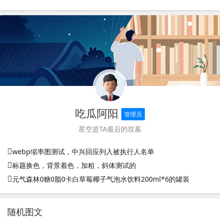
吃瓜阿阳
管理员
星空是TA最后的坟墓
webp缩率图测试，中兴回应列入被执行人名单
标题换色，背景着色，加粗，斜体测试的
元气森林0糖0脂0卡白草莓椰子气泡水饮料200ml*6的罐装
随机图文