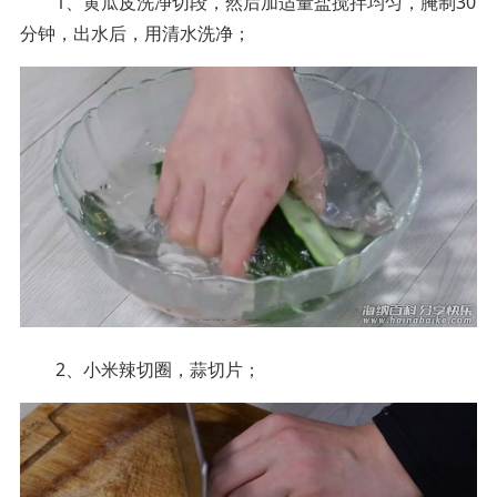
1、黄瓜皮洗净切段，然后加适量盐搅拌均匀，腌制30
分钟，出水后，用清水洗净；
2、小米辣切圈，蒜切片；