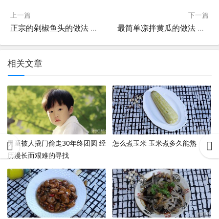
上一篇
下一篇
正宗的剁椒鱼头的做法 怎么做剁椒鱼头
最简单凉拌黄瓜的做法 怎么做凉拌黄瓜
相关文章
男童被人撬门偷走30年终团圆 经
怎么煮玉米 玉米煮多久能熟
历漫长而艰难的寻找