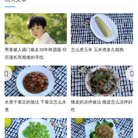
男童被人撬门偷走30年终团圆 经
怎么煮玉米 玉米煮多久能熟
历漫长而艰难的寻找
水煮干蚕豆的做法 干蚕豆怎么水
猪皮的凉拌做法 猪皮怎么凉拌好
煮
吃