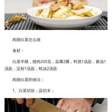
肉烧白菜怎么做
食材：
白菜半棵，猪肉200克，蒜瓣2瓣，料酒1汤匙，酱油1
汤匙，淀粉1汤匙，蚝油2汤匙
肉烧白菜的做法：
1、白菜切块，蒜切末；