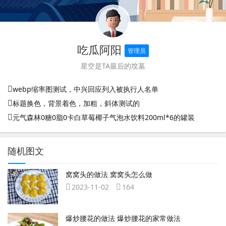
吃瓜阿阳
管理员
星空是TA最后的坟墓
webp缩率图测试，中兴回应列入被执行人名单
标题换色，背景着色，加粗，斜体测试的
元气森林0糖0脂0卡白草莓椰子气泡水饮料200ml*6的罐装
随机图文
窝窝头的做法 窝窝头怎么做
2023-11-02
164
爆炒腰花的做法 爆炒腰花的家常做法