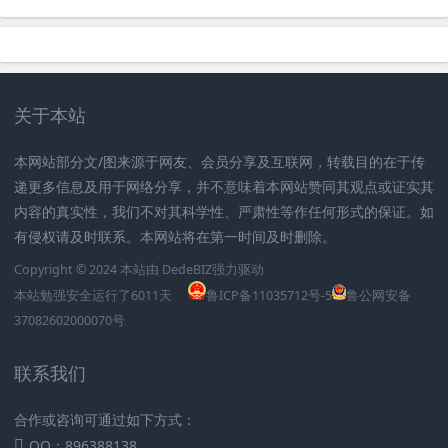
关于本站
本网站部分文/图来源于网友、会员分享及互联网，转载目的在于传
递更多信息及用于网络分享，并不意味着本网站赞同其观点或证实其
内容的真实性，我们不对其科学性、严肃性等作任何形式的保证。如
有侵权请及时联系。本网站将在第一时间及时删除。
Copyright © 2024 本站由
DedeBIZ
强力驱动
本站勉强安全运行了
6011
天
鲁ICP备11035712号-5
鲁公网安备
37082602000070号
联系我们
合作或咨询可通过如下方式：
QQ：896388138