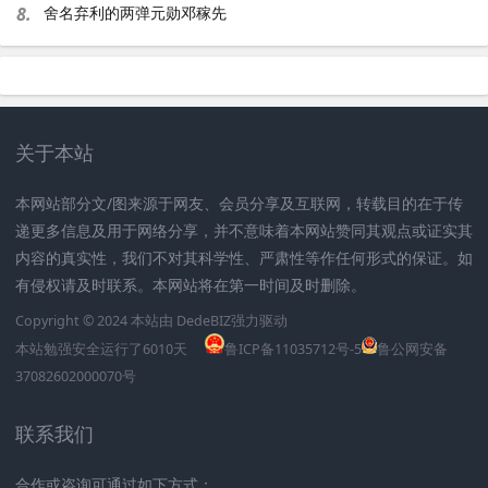
8.
舍名弃利的两弹元勋邓稼先
关于本站
本网站部分文/图来源于网友、会员分享及互联网，转载目的在于传
递更多信息及用于网络分享，并不意味着本网站赞同其观点或证实其
内容的真实性，我们不对其科学性、严肃性等作任何形式的保证。如
有侵权请及时联系。本网站将在第一时间及时删除。
Copyright © 2024 本站由
DedeBIZ
强力驱动
本站勉强安全运行了
6010
天
鲁ICP备11035712号-5
鲁公网安备
37082602000070号
联系我们
合作或咨询可通过如下方式：