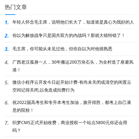
热门文章
1.
年轻人怀念毛主席，说明他们长大了，知道谁是真心为我好的人
2.
你以为解放战争只是国共双方的内战吗？那就大错特错了！
3.
毛主席，你可能从未见过他，但你自以为对他很熟悉
4.
广西老汉孤身一人，30年搬运200万块石头，为全村造了座避风
港！
5.
微信小程序云开发今日起开始计费-有尚未关闭或清空的闲置云
空间记得关闭,以免造成扣费行为
6.
祝2022届高考生和专升本考生加油，旗开得胜，都考上自己满
意的院校！
7.
织梦CMS正式开始收费，商业授权一个站点5800元你还会用
吗？