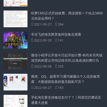
织梦CMS正式开始收费，商业授权一个站点5800
元你还会用吗？
2021-09-27
264
辛吉飞的海克斯美食科技集合观看
2022-09-28
141
微信小程序云开发今日起开始计费-有尚未关闭或
清空的闲置云空间记得关闭,以免造成扣费行为
2022-08-08
333
雅虎、QQ、超星学习通均被爆出个人信息被泄
露，大数据面前真的毫无隐私可言？
2022-06-27
165
手机淘宝要支持微信支付了？丨阿里巴巴腾讯互
通重大进展