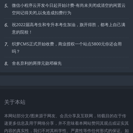
5.
微信小程序云开发今日起开始计费-有尚未关闭或清空的闲置云
空间记得关闭,以免造成扣费行为
6.
祝2022届高考生和专升本考生加油，旗开得胜，都考上自己满
意的院校！
7.
织梦CMS正式开始收费，商业授权一个站点5800元你还会用
吗？
8.
舍名弃利的两弹元勋邓稼先
关于本站
本网站部分文/图来源于网友、会员分享及互联网，转载目的在于传
递更多信息及用于网络分享，并不意味着本网站赞同其观点或证实其
内容的真实性，我们不对其科学性、严肃性等作任何形式的保证。如