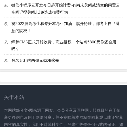
5.
微信小程序云开发今日起开始计费-有尚未关闭或清空的闲置云
空间记得关闭,以免造成扣费行为
6.
祝2022届高考生和专升本考生加油，旗开得胜，都考上自己满
意的院校！
7.
织梦CMS正式开始收费，商业授权一个站点5800元你还会用
吗？
8.
舍名弃利的两弹元勋邓稼先
关于本站
本网站部分文/图来源于网友、会员分享及互联网，转载目的在于传
递更多信息及用于网络分享，并不意味着本网站赞同其观点或证实其
内容的真实性，我们不对其科学性、严肃性等作任何形式的保证。如