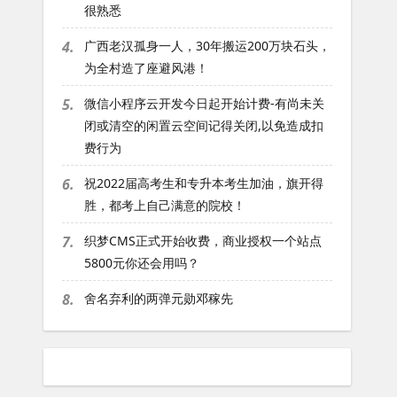
很熟悉
4.
广西老汉孤身一人，30年搬运200万块石头，
为全村造了座避风港！
5.
微信小程序云开发今日起开始计费-有尚未关
闭或清空的闲置云空间记得关闭,以免造成扣
费行为
6.
祝2022届高考生和专升本考生加油，旗开得
胜，都考上自己满意的院校！
7.
织梦CMS正式开始收费，商业授权一个站点
5800元你还会用吗？
8.
舍名弃利的两弹元勋邓稼先