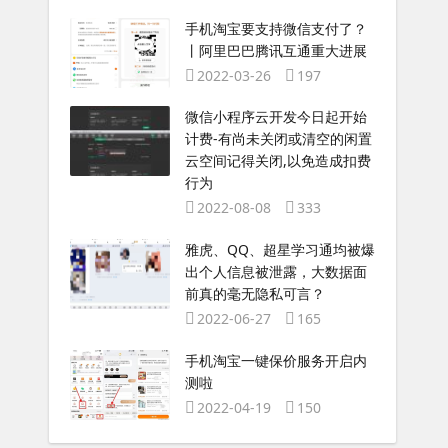
手机淘宝要支持微信支付了？
丨阿里巴巴腾讯互通重大进展
2022-03-26
197
微信小程序云开发今日起开始
计费-有尚未关闭或清空的闲置
云空间记得关闭,以免造成扣费
行为
2022-08-08
333
雅虎、QQ、超星学习通均被爆
出个人信息被泄露，大数据面
前真的毫无隐私可言？
2022-06-27
165
手机淘宝一键保价服务开启内
测啦
2022-04-19
150