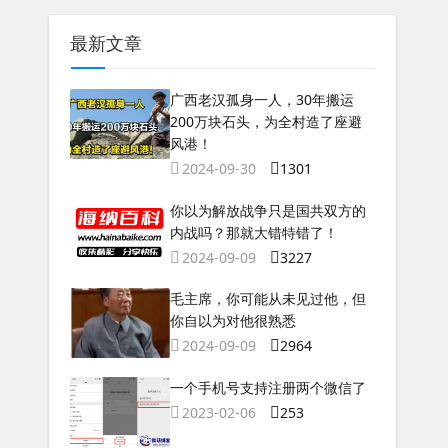
最新文章
广西老汉孤身一人，30年搬运
200万块石头，为全村造了座避
风港！
2024-09-30
1301
你以为解放战争只是国共双方的
内战吗？那就大错特错了！
2024-09-09
3227
毛主席，你可能从未见过他，但
你自以为对他很熟悉
2024-09-09
2964
一个手机号支持注册两个微信了
2023-02-06
253