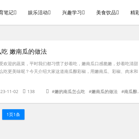
育笔记
娱乐活动
兴趣学习
美食饮品
精
吃 嫩南瓜的做法
受欢迎的蔬菜，平时我们都习惯了炒着吃，嫩南瓜口感脆嫩，炒着吃清甜
么吃更美味呢？今天介绍大家这道南瓜酿彩椒，用嫩南瓜、彩椒、肉末和
23-11-02
138
#
嫩的南瓜怎么吃
#
嫩南瓜的做法
#
南瓜酿彩椒嫩的南瓜怎么吃
1页1条