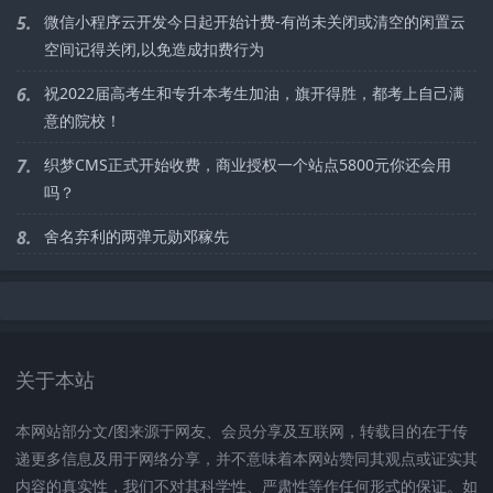
5.
微信小程序云开发今日起开始计费-有尚未关闭或清空的闲置云
空间记得关闭,以免造成扣费行为
6.
祝2022届高考生和专升本考生加油，旗开得胜，都考上自己满
意的院校！
7.
织梦CMS正式开始收费，商业授权一个站点5800元你还会用
吗？
8.
舍名弃利的两弹元勋邓稼先
关于本站
本网站部分文/图来源于网友、会员分享及互联网，转载目的在于传
递更多信息及用于网络分享，并不意味着本网站赞同其观点或证实其
内容的真实性，我们不对其科学性、严肃性等作任何形式的保证。如