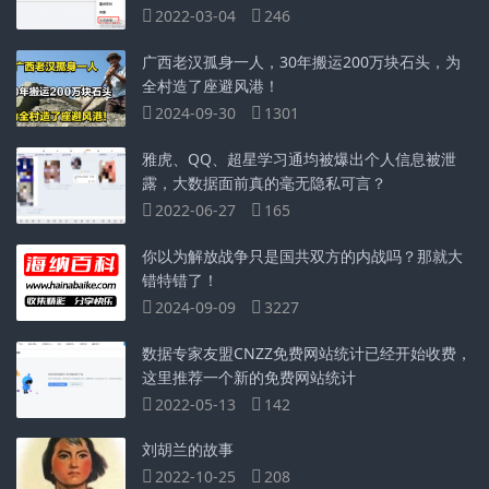
2022-03-04
246
广西老汉孤身一人，30年搬运200万块石头，为
全村造了座避风港！
2024-09-30
1301
雅虎、QQ、超星学习通均被爆出个人信息被泄
露，大数据面前真的毫无隐私可言？
2022-06-27
165
你以为解放战争只是国共双方的内战吗？那就大
错特错了！
2024-09-09
3227
数据专家友盟CNZZ免费网站统计已经开始收费，
这里推荐一个新的免费网站统计
2022-05-13
142
刘胡兰的故事
2022-10-25
208