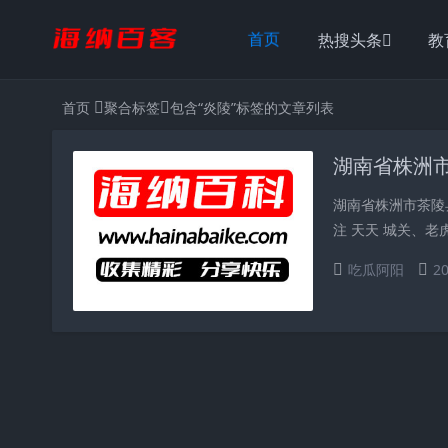
热搜头条
教
首页
首页
聚合标签
包含“炎陵”标签的文章列表
湖南省株洲市
湖南省株洲市茶陵县
注 天天 城关、老虎.
吃瓜阿阳
20