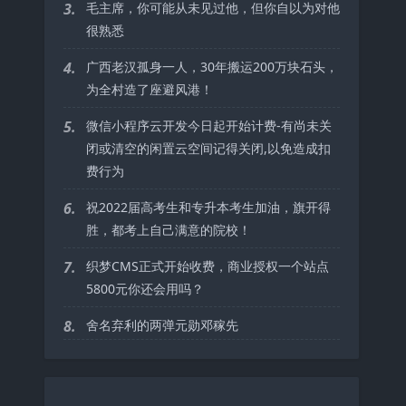
3.
毛主席，你可能从未见过他，但你自以为对他
很熟悉
4.
广西老汉孤身一人，30年搬运200万块石头，
为全村造了座避风港！
5.
微信小程序云开发今日起开始计费-有尚未关
闭或清空的闲置云空间记得关闭,以免造成扣
费行为
6.
祝2022届高考生和专升本考生加油，旗开得
胜，都考上自己满意的院校！
7.
织梦CMS正式开始收费，商业授权一个站点
5800元你还会用吗？
8.
舍名弃利的两弹元勋邓稼先