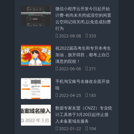
微信小程序云开发今日起开始
计费-有尚未关闭或清空的闲置
云空间记得关闭,以免造成扣费
行为
2022-08-08
333
祝2022届高考生和专升本考生
加油，旗开得胜，都考上自己
满意的院校！
2022-06-06
271
手机淘宝账号名修改全面开放
啦
2022-04-25
185
数据专家友盟（CNZZ）专业统
计工具将于3月20日起停止接
入未备案域名服务
2022-01-22
104