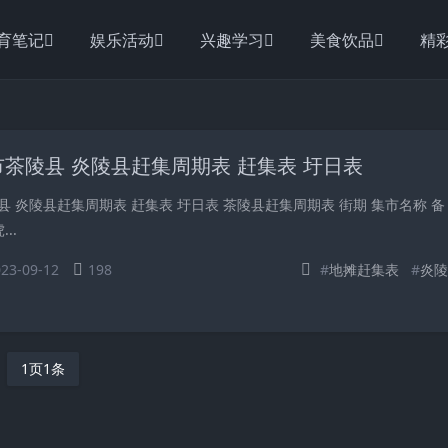
育笔记
娱乐活动
兴趣学习
美食饮品
精
茶陵县 炎陵县赶集周期表 赶集表 圩日表
 炎陵县赶集周期表 赶集表 圩日表 茶陵县赶集周期表 街期 集市名称 备
..
23-09-12
198
#
地摊赶集表
#
炎陵
1页1条