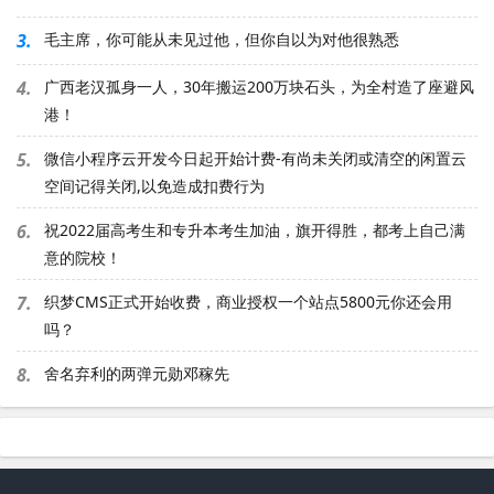
3.
毛主席，你可能从未见过他，但你自以为对他很熟悉
4.
广西老汉孤身一人，30年搬运200万块石头，为全村造了座避风
港！
5.
微信小程序云开发今日起开始计费-有尚未关闭或清空的闲置云
空间记得关闭,以免造成扣费行为
6.
祝2022届高考生和专升本考生加油，旗开得胜，都考上自己满
意的院校！
7.
织梦CMS正式开始收费，商业授权一个站点5800元你还会用
吗？
8.
舍名弃利的两弹元勋邓稼先