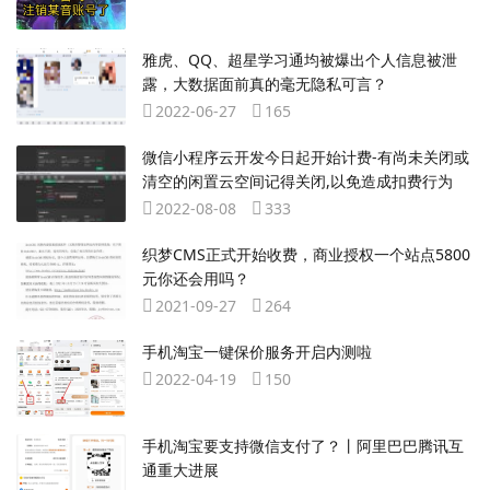
雅虎、QQ、超星学习通均被爆出个人信息被泄
露，大数据面前真的毫无隐私可言？
2022-06-27
165
微信小程序云开发今日起开始计费-有尚未关闭或
清空的闲置云空间记得关闭,以免造成扣费行为
2022-08-08
333
织梦CMS正式开始收费，商业授权一个站点5800
元你还会用吗？
2021-09-27
264
手机淘宝一键保价服务开启内测啦
2022-04-19
150
手机淘宝要支持微信支付了？丨阿里巴巴腾讯互
通重大进展