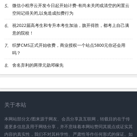
5.
微信小程序云开发今日起开始计费-有尚未关闭或清空的闲置云
空间记得关闭,以免造成扣费行为
6.
祝2022届高考生和专升本考生加油，旗开得胜，都考上自己满
意的院校！
7.
织梦CMS正式开始收费，商业授权一个站点5800元你还会用
吗？
8.
舍名弃利的两弹元勋邓稼先
关于本站
本网站部分文/图来源于网友、会员分享及互联网，转载目的在于传
递更多信息及用于网络分享，并不意味着本网站赞同其观点或证实其
内容的真实性，我们不对其科学性、严肃性等作任何形式的保证。如