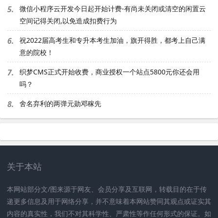
5.
微信小程序云开发今日起开始计费-有尚未关闭或清空的闲置云
空间记得关闭,以免造成扣费行为
6.
祝2022届高考生和专升本考生加油，旗开得胜，都考上自己满
意的院校！
7.
织梦CMS正式开始收费，商业授权一个站点5800元你还会用
吗？
8.
舍名弃利的两弹元勋邓稼先
关于本站
本网站部分文/图来源于网友、会员分享及互联网，转载目的在于传
递更多信息及用于网络分享，并不意味着本网站赞同其观点或证实其
内容的真实性，我们不对其科学性、严肃性等作任何形式的保证。如