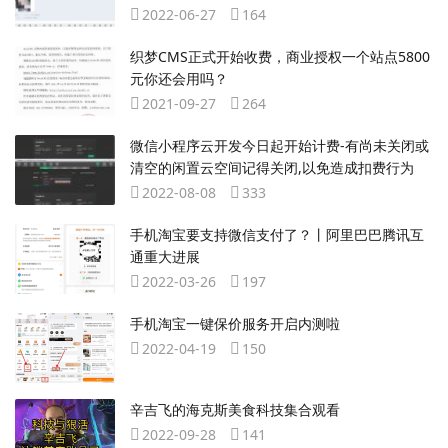
2022-06-27
164
织梦CMS正式开始收费，商业授权一个站点5800
元你还会用吗？
2021-09-27
264
微信小程序云开发今日起开始计费-有尚未关闭或
清空的闲置云空间记得关闭,以免造成扣费行为
2022-08-08
333
手机淘宝要支持微信支付了？丨阿里巴巴腾讯互
通重大进展
2022-03-26
197
手机淘宝一键保价服务开启内测啦
2022-04-19
150
辛吉飞的海克斯美食科技集合观看
2022-09-28
141