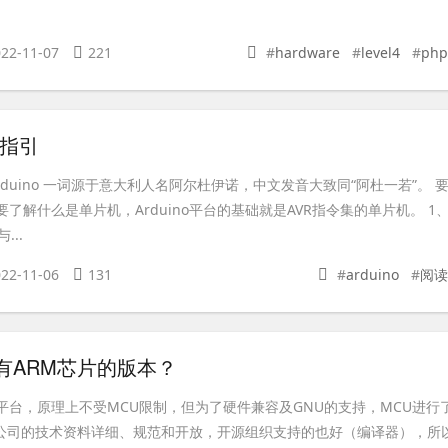
22-11-07
221
#
hardware
#
level4
#
php
新手指引
 Arduino 一词源于意大利人名阿尔杜伊诺，中文发音大致同“阿杜一若”。 
就先要了解什么是单片机，Arduino平台的基础就是AVR指令集的单片机。 1
..
22-11-06
131
#
arduino
#
阅读
有没有ARM芯片的版本？
一个平台，原理上不受MCU限制，但为了硬件兼容及GNU的支持，MCU进行
el公司的技术资料详细、规范和开放，开源组织支持的也好（编译器），所