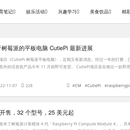
育笔记
娱乐活动
兴趣学习
美食饮品
精
莓派的平板电脑 CutiePi 最新进展
目《CutiePi 树莓派平板电脑》，近期又有新消息。经过一年的打磨，
外的话首批产品今年 11 月前即可发货。 CutiePi项目旨在推出一款即
22-11-07
228
#
CM
#
CutiePi
#
raspberrypi
 开售，32 个型号，25 美元起
树莓派计算模块 4 代「Raspberry Pi Compute Module 4」。共