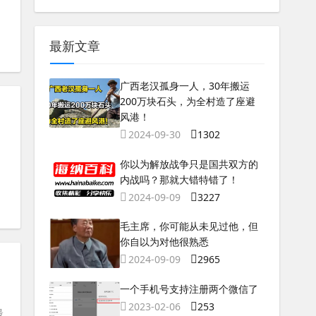
最新文章
广西老汉孤身一人，30年搬运
200万块石头，为全村造了座避
风港！
2024-09-30
1302
你以为解放战争只是国共双方的
内战吗？那就大错特错了！
2024-09-09
3227
毛主席，你可能从未见过他，但
你自以为对他很熟悉
2024-09-09
2965
一个手机号支持注册两个微信了
2023-02-06
253
最