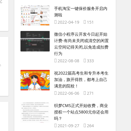
配
手机淘宝一键保价服务开启内
测啦
2022-04-19
151
微信小程序云开发今日起开始
计费-有尚未关闭或清空的闲置
云空间记得关闭,以免造成扣费
行为
2022-08-08
333
于
祝2022届高考生和专升本考生
加油，旗开得胜，都考上自己
满意的院校！
2022-06-06
271
织梦CMS正式开始收费，商业
授权一个站点5800元你还会用
吗？
2021-09-27
264