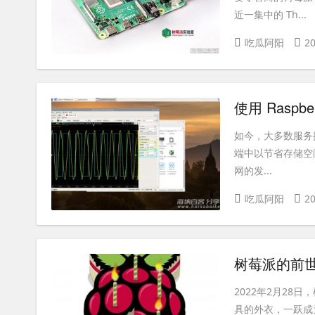
近一集中的 Th...
吃瓜阿阳
20
使用 Raspbe
如今，大多数服务
端中以节省存储空
网的发...
吃瓜阿阳
20
树莓派的前世
2022年2月28
具的外衣，一跃成