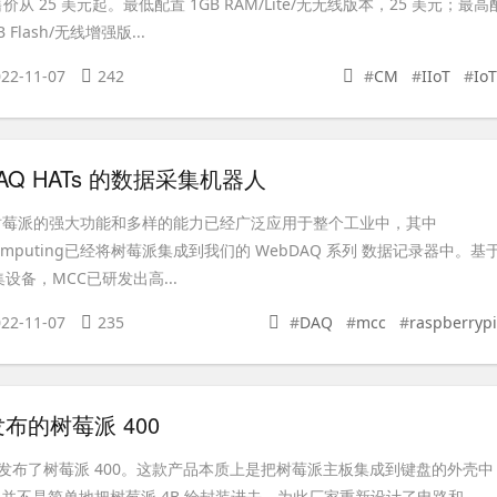
价从 25 美元起。最低配置 1GB RAM/Lite/无无线版本，25 美元；最高
B Flash/无线增强版...
22-11-07
242
#
CM
#
IIoT
#
IoT
DAQ HATs 的数据采集机器人
简介 树莓派的强大功能和多样的能力已经广泛应用于整个工业中，其中
t Computing已经将树莓派集成到我们的 WebDAQ 系列 数据记录器中。基
设备，MCC已研发出高...
22-11-07
235
#
DAQ
#
mcc
#
raspberrypi
布的树莓派 400
发布了树莓派 400。这款产品本质上是把树莓派主板集成到键盘的外壳中
它并不是简单地把树莓派 4B 给封装进去，为此厂家重新设计了电路和