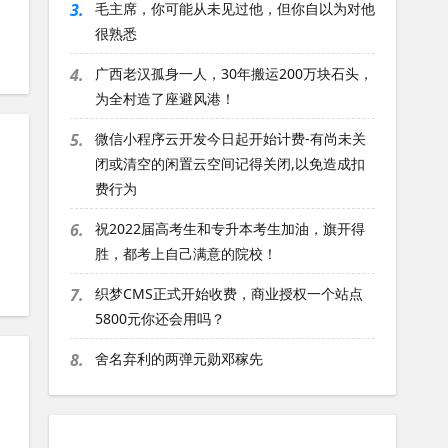
3.
毛主席，你可能从未见过他，但你自以为对他
很熟悉
4.
广西老汉孤身一人，30年搬运200万块石头，
为全村造了座避风港！
5.
微信小程序云开发今日起开始计费-有尚未关
闭或清空的闲置云空间记得关闭,以免造成扣
费行为
，
6.
祝2022届高考生和专升本考生加油，旗开得
胜，都考上自己满意的院校！
7.
织梦CMS正式开始收费，商业授权一个站点
5800元你还会用吗？
8.
舍名弃利的两弹元勋邓稼先
走