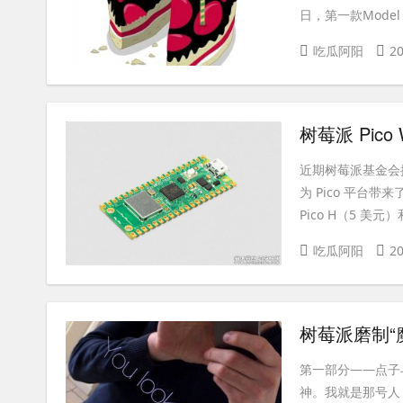
日，第一款Model B
吃瓜阿阳
20
树莓派 Pic
近期树莓派基金会推出了
为 Pico 平台带
Pico H（5 美元）和 
吃瓜阿阳
20
树莓派磨制“
第一部分——点子
神。我就是那号人