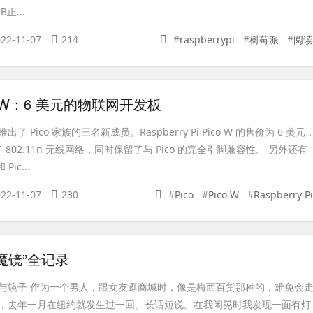
正...
22-11-07
214
#
raspberrypi
#
树莓派
#
阅读
o W：6 美元的物联网开发板
 Pico 家族的三名新成员。Raspberry Pi Pico W 的售价为 6 美元
来了 802.11n 无线网络，同时保留了与 Pico 的完全引脚兼容性。 另外还有
Pic...
22-11-07
230
#
Pico
#
Pico W
#
Raspberry Pi
魔镜”全记录
与镜子 作为一个男人，跟女友逛商城时，像是梅西百货那种的，难免会
，去年一月在纽约就发生过一回。长话短说。在我闲晃时我发现一面有灯