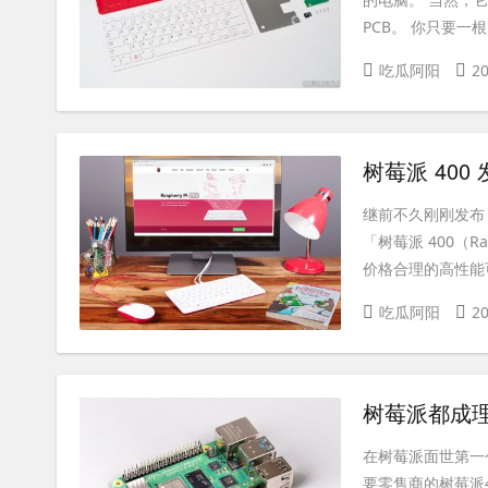
PCB。 你只要一根.
吃瓜阿阳
20
树莓派 400
继前不久刚刚发布
「树莓派 400（R
价格合理的高性能可
吃瓜阿阳
20
树莓派都成理
在树莓派面世第一
要零售商的树莓派4