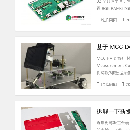
32 个具体型号，售
置 8GB RAM/32G
吃瓜阿阳
20
基于 MCC 
MCC HATs 
Measuremen
树莓派3和数据采集
吃瓜阿阳
20
拆解一下新发
近期树莓派基金会
的电脑。 当然，