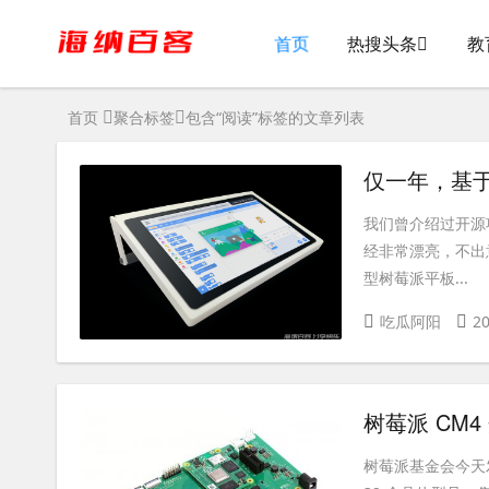
热搜头条
教
首页
首页
聚合标签
包含“阅读”标签的文章列表
仅一年，基于树
我们曾介绍过开源项
经非常漂亮，不出意
型树莓派平板...
吃瓜阿阳
20
树莓派 CM4
树莓派基金会今天发布了