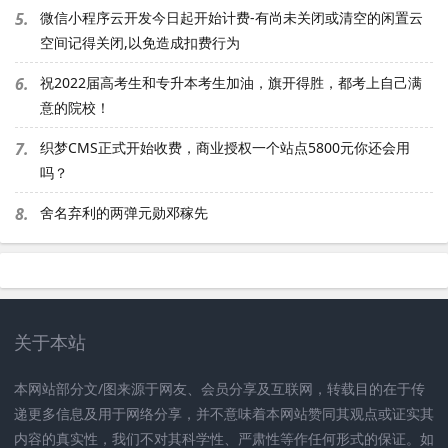
5.
微信小程序云开发今日起开始计费-有尚未关闭或清空的闲置云
空间记得关闭,以免造成扣费行为
6.
祝2022届高考生和专升本考生加油，旗开得胜，都考上自己满
意的院校！
7.
织梦CMS正式开始收费，商业授权一个站点5800元你还会用
吗？
8.
舍名弃利的两弹元勋邓稼先
关于本站
本网站部分文/图来源于网友、会员分享及互联网，转载目的在于传
递更多信息及用于网络分享，并不意味着本网站赞同其观点或证实其
内容的真实性，我们不对其科学性、严肃性等作任何形式的保证。如