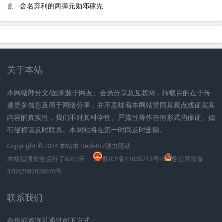
8.
舍名弃利的两弹元勋邓稼先
关于本站
本网站部分文/图来源于网友、会员分享及互联网，转载目的在于传
递更多信息及用于网络分享，并不意味着本网站赞同其观点或证实其
内容的真实性，我们不对其科学性、严肃性等作任何形式的保证。如
有侵权请及时联系。本网站将在第一时间及时删除。
Copyright © 2024 本站由
DedeBIZ
强力驱动
本站勉强安全运行了
6010
天
鲁ICP备11035712号-5
鲁公网安备
37082602000070号
联系我们
合作或咨询可通过如下方式：