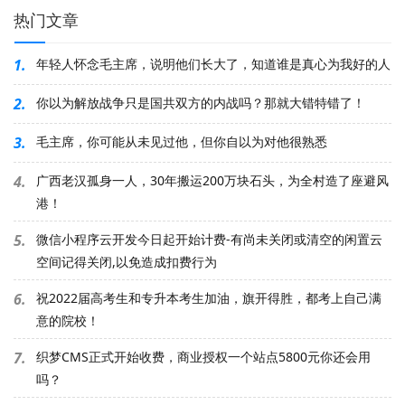
热门文章
1.
年轻人怀念毛主席，说明他们长大了，知道谁是真心为我好的人
2.
你以为解放战争只是国共双方的内战吗？那就大错特错了！
3.
毛主席，你可能从未见过他，但你自以为对他很熟悉
4.
广西老汉孤身一人，30年搬运200万块石头，为全村造了座避风
港！
5.
微信小程序云开发今日起开始计费-有尚未关闭或清空的闲置云
空间记得关闭,以免造成扣费行为
6.
祝2022届高考生和专升本考生加油，旗开得胜，都考上自己满
意的院校！
7.
织梦CMS正式开始收费，商业授权一个站点5800元你还会用
吗？