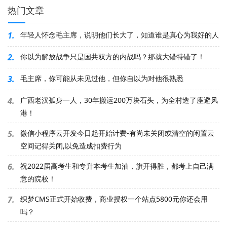
热门文章
1.
年轻人怀念毛主席，说明他们长大了，知道谁是真心为我好的人
2.
你以为解放战争只是国共双方的内战吗？那就大错特错了！
3.
毛主席，你可能从未见过他，但你自以为对他很熟悉
4.
广西老汉孤身一人，30年搬运200万块石头，为全村造了座避风
港！
5.
微信小程序云开发今日起开始计费-有尚未关闭或清空的闲置云
空间记得关闭,以免造成扣费行为
6.
祝2022届高考生和专升本考生加油，旗开得胜，都考上自己满
意的院校！
7.
织梦CMS正式开始收费，商业授权一个站点5800元你还会用
吗？