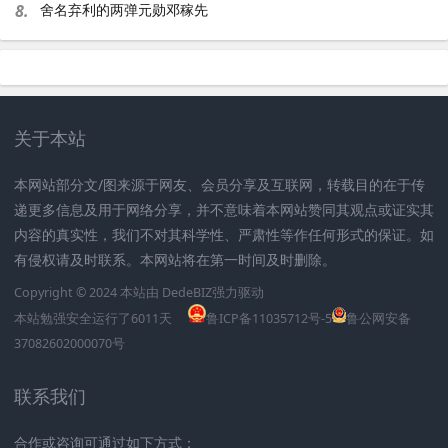
8.
舍名弃利的两弹元勋邓稼先
关于本站
本网站部分文/图来源于网友、会员分享及互联网，转载目的在于传
递更多信息及用于网络分享，并不意味着本网站赞同其观点或证实其
内容的真实性，我们不对其科学性、严肃性等作任何形式的保证。如
有侵权请及时联系。本网站将在第一时间及时删除。
Copyright © 2024 本站由
DedeBIZ
强力驱动
本站勉强安全运行了
6011
天
鲁ICP备11035712号-5
鲁公网安备
37082602000070号
联系我们
合作或咨询可通过如下方式：