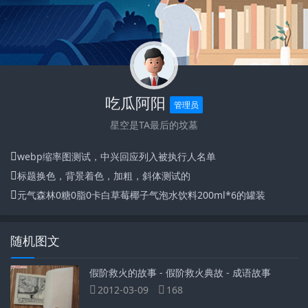
吃瓜阿阳
管理员
星空是TA最后的坟墓
webp缩率图测试，中兴回应列入被执行人名单
标题换色，背景着色，加粗，斜体测试的
元气森林0糖0脂0卡白草莓椰子气泡水饮料200ml*6的罐装
随机图文
假阶救火的故事 - 假阶救火典故 - 成语故事
2012-03-09
168