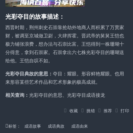
光彩夺目的故事描述：
西晋时期，荆州刺史石崇靠抢劫外地商人而积累了万贯家
财，被调至京城做卫尉，大肆挥霍。晋武帝的舅舅王恺也
极力铺张浪费，想办法与石崇比富。王恺得到一株珊瑚十
分得意，拿到石崇家。石崇拿出六七株光彩夺目的珊瑚送
给他。王恺自叹不如。
光彩夺目典故的意思：
夺目：耀眼。形容鲜艳耀眼。也用
来形容某些艺术作品和艺术形象的极高成就。
相关查询：
光彩夺目的意思、光彩夺目成语接龙
收藏
挑错
推荐
打印
标签：
成语故事
成语典故
成语由来