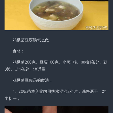
鸡枞菌豆腐汤怎么做
食材：
鸡枞菌200克、豆腐100克、小葱1根、生抽1茶匙、蒜
3瓣、盐1茶匙、油适量
鸡枞菌豆腐汤的做法：
1、鸡枞菌放入盆内用热水浸泡2小时，洗净沥干，对
半切开；