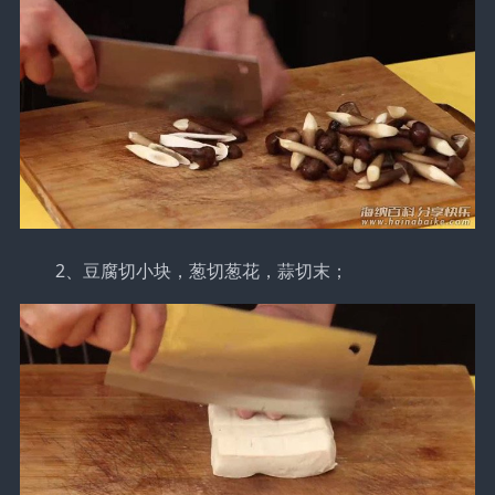
2、豆腐切小块，葱切葱花，蒜切末；