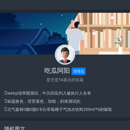
吃瓜阿阳
管理员
星空是TA最后的坟墓
webp缩率图测试，中兴回应列入被执行人名单
标题换色，背景着色，加粗，斜体测试的
元气森林0糖0脂0卡白草莓椰子气泡水饮料200ml*6的罐装
随机图文