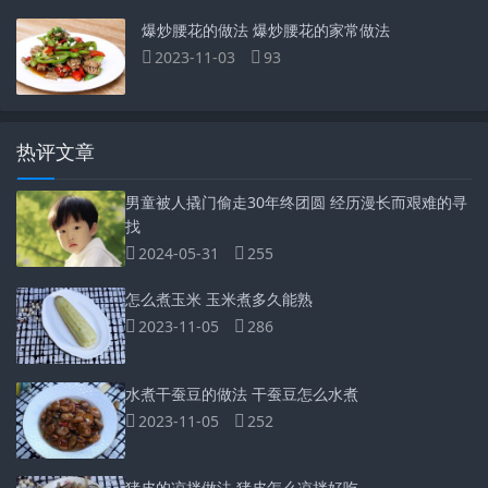
爆炒腰花的做法 爆炒腰花的家常做法
2023-11-03
93
热评文章
男童被人撬门偷走30年终团圆 经历漫长而艰难的寻
找
2024-05-31
255
怎么煮玉米 玉米煮多久能熟
2023-11-05
286
水煮干蚕豆的做法 干蚕豆怎么水煮
2023-11-05
252
猪皮的凉拌做法 猪皮怎么凉拌好吃