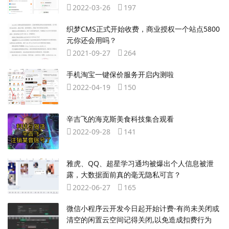
2022-03-26
197
织梦CMS正式开始收费，商业授权一个站点5800
元你还会用吗？
2021-09-27
264
手机淘宝一键保价服务开启内测啦
2022-04-19
150
辛吉飞的海克斯美食科技集合观看
2022-09-28
141
雅虎、QQ、超星学习通均被爆出个人信息被泄
露，大数据面前真的毫无隐私可言？
2022-06-27
165
微信小程序云开发今日起开始计费-有尚未关闭或
清空的闲置云空间记得关闭,以免造成扣费行为