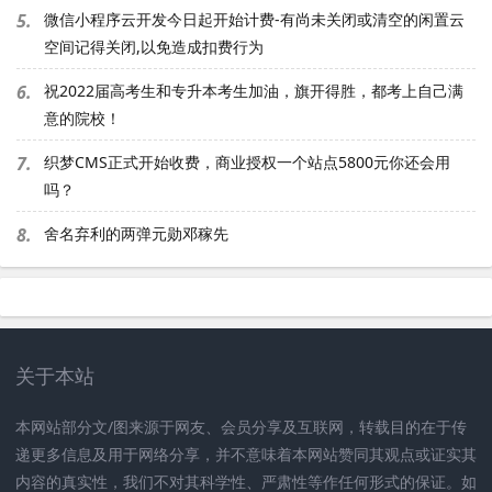
5.
微信小程序云开发今日起开始计费-有尚未关闭或清空的闲置云
空间记得关闭,以免造成扣费行为
6.
祝2022届高考生和专升本考生加油，旗开得胜，都考上自己满
意的院校！
7.
织梦CMS正式开始收费，商业授权一个站点5800元你还会用
吗？
8.
舍名弃利的两弹元勋邓稼先
关于本站
本网站部分文/图来源于网友、会员分享及互联网，转载目的在于传
递更多信息及用于网络分享，并不意味着本网站赞同其观点或证实其
内容的真实性，我们不对其科学性、严肃性等作任何形式的保证。如