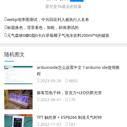
星空是TA最后的坟墓
webp缩率图测试，中兴回应列入被执行人名单
标题换色，背景着色，加粗，斜体测试的
元气森林0糖0脂0卡白草莓椰子气泡水饮料200ml*6的罐装
随机图文
arduinoide怎么设置中文？arduino ide使用教
程
2023-09-26
4892
极客范电子钟，亚克力+LED仿辉光管
2022-09-01
170
TFT 触控屏 + ESP8266 制造天气时钟
2022-11-07
181