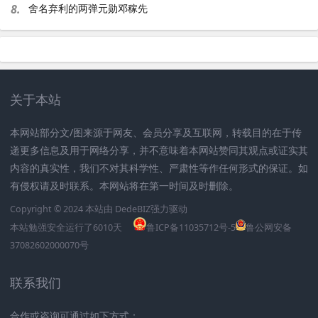
8.
舍名弃利的两弹元勋邓稼先
关于本站
本网站部分文/图来源于网友、会员分享及互联网，转载目的在于传
递更多信息及用于网络分享，并不意味着本网站赞同其观点或证实其
内容的真实性，我们不对其科学性、严肃性等作任何形式的保证。如
有侵权请及时联系。本网站将在第一时间及时删除。
Copyright © 2024 本站由
DedeBIZ
强力驱动
本站勉强安全运行了
6010
天
鲁ICP备11035712号-5
鲁公网安备
37082602000070号
联系我们
合作或咨询可通过如下方式：