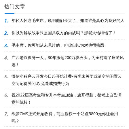
热门文章
1.
年轻人怀念毛主席，说明他们长大了，知道谁是真心为我好的人
2.
你以为解放战争只是国共双方的内战吗？那就大错特错了！
3.
毛主席，你可能从未见过他，但你自以为对他很熟悉
4.
广西老汉孤身一人，30年搬运200万块石头，为全村造了座避风
港！
5.
微信小程序云开发今日起开始计费-有尚未关闭或清空的闲置云
空间记得关闭,以免造成扣费行为
6.
祝2022届高考生和专升本考生加油，旗开得胜，都考上自己满
意的院校！
7.
织梦CMS正式开始收费，商业授权一个站点5800元你还会用
吗？