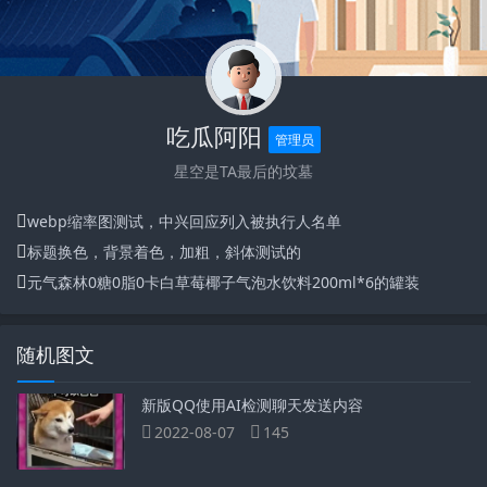
吃瓜阿阳
管理员
星空是TA最后的坟墓
webp缩率图测试，中兴回应列入被执行人名单
标题换色，背景着色，加粗，斜体测试的
元气森林0糖0脂0卡白草莓椰子气泡水饮料200ml*6的罐装
随机图文
新版QQ使用AI检测聊天发送内容
2022-08-07
145