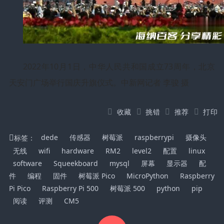
2022年10月1日，中华人民共和国成立73周年，北京
天安门广场举行国庆升旗仪式。中新网记者 李骏 摄
收藏
挑错
推荐
打印
标签：
dede
传感器
树莓派
raspberrypi
摄像头
无线
wifi
hardware
RM2
level2
配置
linux
software
Squeekboard
mysql
屏幕
显示器
配
件
编程
固件
树莓派 Pico
MicroPython
Raspberry
Pi Pico
Raspberry Pi 500
树莓派 500
python
pip
阅读
评测
CM5