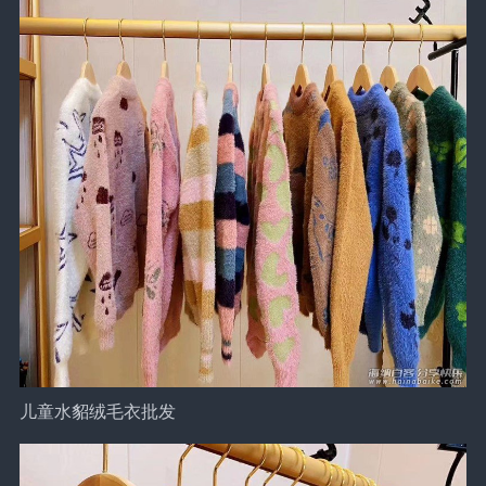
儿童水貂绒毛衣批发