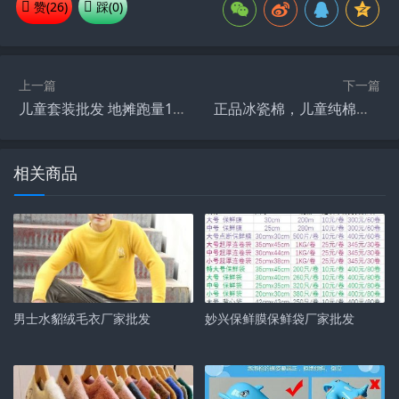
赞(
26
)
踩(
0
)
上一篇
下一篇
儿童套装批发 地摊跑量15元模式儿童衣服货源
正品冰瓷棉，儿童纯棉短袖套装
相关商品
男士水貂绒毛衣厂家批发
妙兴保鲜膜保鲜袋厂家批发