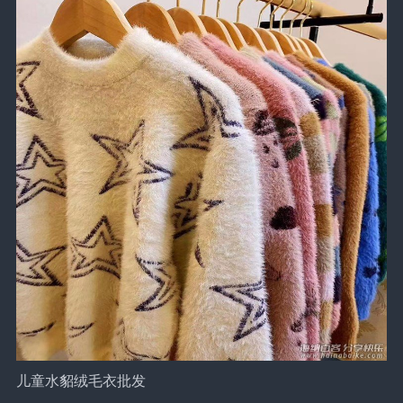
儿童水貂绒毛衣批发