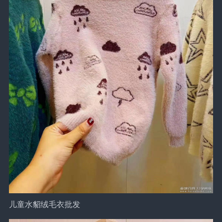
儿童水貂绒毛衣批发