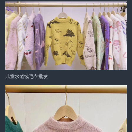
儿童水貂绒毛衣批发