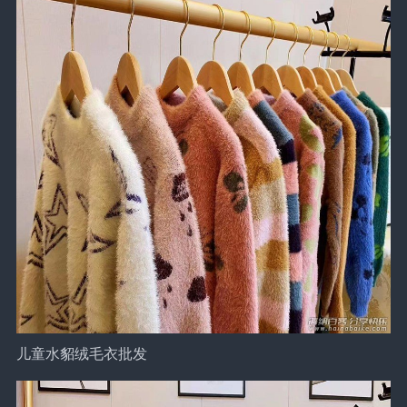
儿童水貂绒毛衣批发